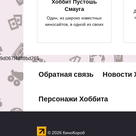
Хоббит Пустошь
Смауга
Д
Один, из широко известных
киносайтов, в одной из своих
9d067f44ff8bd265
Обратная связь
Новости 
Персонажи Хоббита
© 2026 КиноКороб