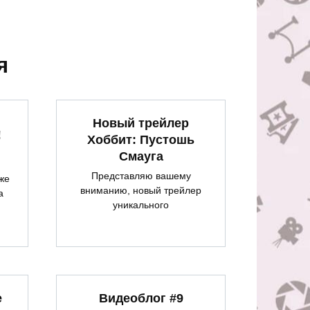
я
Новый трейлер
!
Хоббит: Пустошь
Смауга
Представляю вашему
же
вниманию, новый трейлер
а
уникального
e
Видеоблог #9