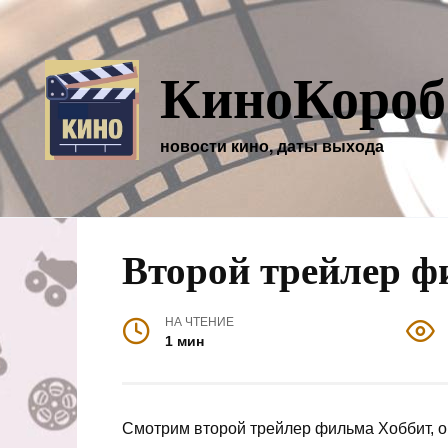
Перейти
к
содержанию
КиноКороб
новости кино, даты выхода
Второй трейлер ф
НА ЧТЕНИЕ
1 мин
Смотрим второй трейлер фильма Хоббит, о