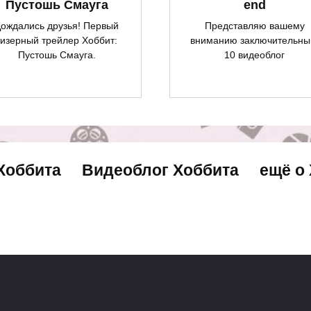
Пустошь Смауга
end
ождались друзья! Первый
Представляю вашему
тизерный трейлер Хоббит:
вниманию заключительны
Пустошь Смауга.
10 видеоблог
Хоббита
Видеоблог Хоббита
ещё о